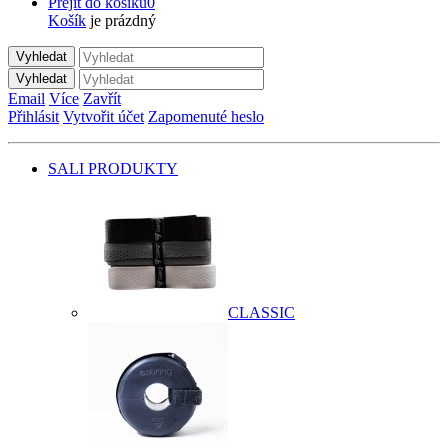
Přejít do košíku
0
Košík
je prázdný
Vyhledat
Vyhledat
Email
Více
Zavřít
Přihlásit
Vytvořit účet
Zapomenuté heslo
SALI PRODUKTY
CLASSIC