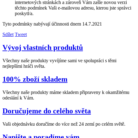
internetových stránkách a zároveň Vám zašle novou verzi
těchto podmínek Vaši e-mailovou adresu, kterou jste správci
poskytl/a.
Tyto podmínky nabývají účinnosti dnem 14.7.2021
Sdílet
Tweet
Vývoj vlastních produktů
Všechny naše produkty vyvíjíme sami ve spolupráci s těmi
nejlepšími hráči světa.
100% zboží skladem
Všechny naše produkty máme skladem připraveny k okamžitému
odeslání k Vám.
Doručujeme do celého světa
Vaši objednávku doručíme do více než 24 zemí po celém světě.
Napište a poradíme vám