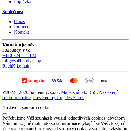
Poptávka
Společnost
O nás
Pro média
Kontakt
Kontaktujte nás
Salibandy, s.r.o.
,
+420 724 411 123
info@salibandy.shop
Rychlý kontakt
©
2022 -
2026
Salibandy, s.r.o.
,
Mapa stránek
,
RSS
,
Nastavení
souborů cookie
,
Powered by Upgates Shops
Nastavení souborů cookie
Potřebujeme Váš souhlas k využití jednotlivých cookies, abychom
Vám mimo jiné mohli ukazovat informace týkající se Vašich zájmů.
Zde máte možnost přizpůsobit soubory cookie v souladu s vlastními