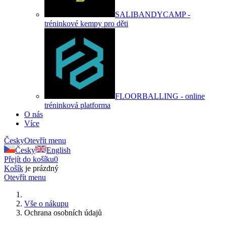
SALIBANDYCAMP -
tréninkové kempy pro děti
FLOORBALLING - online
tréninková platforma
O nás
Více
Česky
Otevřít menu
Česky
English
Přejít do košíku
0
Košík
je prázdný
Otevřít menu
Vše o nákupu
Ochrana osobních údajů