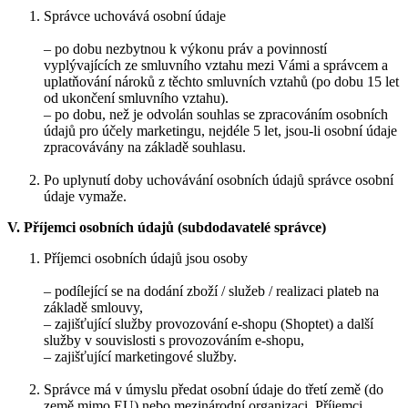
Správce uchovává osobní údaje
– po dobu nezbytnou k výkonu práv a povinností
vyplývajících ze smluvního vztahu mezi Vámi a správcem a
uplatňování nároků z těchto smluvních vztahů (po dobu 15 let
od ukončení smluvního vztahu).
– po dobu, než je odvolán souhlas se zpracováním osobních
údajů pro účely marketingu, nejdéle 5 let, jsou-li osobní údaje
zpracovávány na základě souhlasu.
Po uplynutí doby uchovávání osobních údajů správce osobní
údaje vymaže.
V. Příjemci osobních údajů (subdodavatelé správce)
Příjemci osobních údajů jsou osoby
– podílející se na dodání zboží / služeb / realizaci plateb na
základě smlouvy,
– zajišťující služby provozování e-shopu (Shoptet) a další
služby v souvislosti s provozováním e-shopu,
– zajišťující marketingové služby.
Správce má v úmyslu předat osobní údaje do třetí země (do
země mimo EU) nebo mezinárodní organizaci. Příjemci