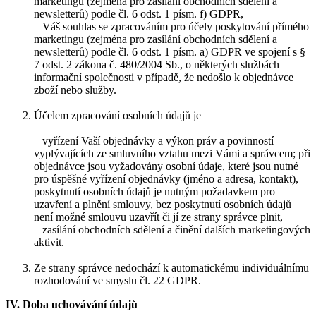
marketingu (zejména pro zasílání obchodních sdělení a
newsletterů) podle čl. 6 odst. 1 písm. f) GDPR,
– Váš souhlas se zpracováním pro účely poskytování přímého
marketingu (zejména pro zasílání obchodních sdělení a
newsletterů) podle čl. 6 odst. 1 písm. a) GDPR ve spojení s §
7 odst. 2 zákona č. 480/2004 Sb., o některých službách
informační společnosti v případě, že nedošlo k objednávce
zboží nebo služby.
Účelem zpracování osobních údajů je
– vyřízení Vaší objednávky a výkon práv a povinností
vyplývajících ze smluvního vztahu mezi Vámi a správcem; při
objednávce jsou vyžadovány osobní údaje, které jsou nutné
pro úspěšné vyřízení objednávky (jméno a adresa, kontakt),
poskytnutí osobních údajů je nutným požadavkem pro
uzavření a plnění smlouvy, bez poskytnutí osobních údajů
není možné smlouvu uzavřít či jí ze strany správce plnit,
– zasílání obchodních sdělení a činění dalších marketingových
aktivit.
Ze strany správce nedochází k automatickému individuálnímu
rozhodování ve smyslu čl. 22 GDPR.
IV. Doba uchovávání údajů