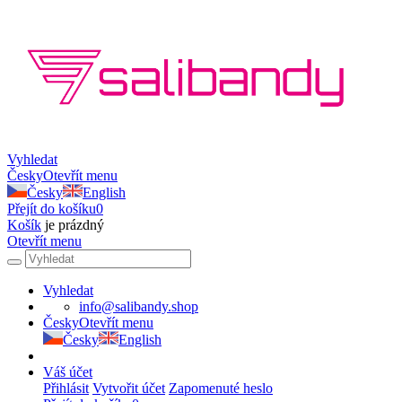
Vyhledat
Česky
Otevřít menu
Česky
English
Přejít do košíku
0
Košík
je prázdný
Otevřít menu
Vyhledat
info@salibandy.shop
Česky
Otevřít menu
Česky
English
Váš účet
Přihlásit
Vytvořit účet
Zapomenuté heslo