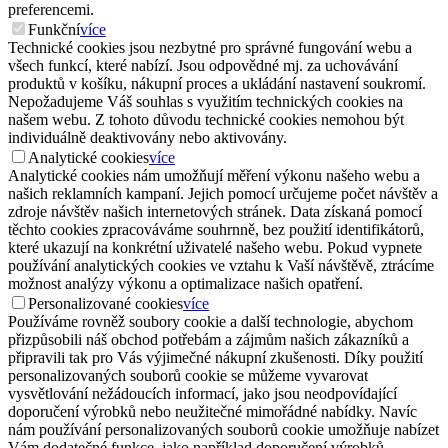
preferencemi.
Funkční
více
Technické cookies jsou nezbytné pro správné fungování webu a
všech funkcí, které nabízí. Jsou odpovědné mj. za uchovávání
produktů v košíku, nákupní proces a ukládání nastavení soukromí.
Nepožadujeme Váš souhlas s využitím technických cookies na
našem webu. Z tohoto důvodu technické cookies nemohou být
individuálně deaktivovány nebo aktivovány.
Analytické cookies
více
Analytické cookies nám umožňují měření výkonu našeho webu a
našich reklamních kampaní. Jejich pomocí určujeme počet návštěv a
zdroje návštěv našich internetových stránek. Data získaná pomocí
těchto cookies zpracováváme souhrnně, bez použití identifikátorů,
které ukazují na konkrétní uživatelé našeho webu. Pokud vypnete
používání analytických cookies ve vztahu k Vaší návštěvě, ztrácíme
možnost analýzy výkonu a optimalizace našich opatření.
Personalizované cookies
více
Používáme rovněž soubory cookie a další technologie, abychom
přizpůsobili náš obchod potřebám a zájmům našich zákazníků a
připravili tak pro Vás výjimečné nákupní zkušenosti. Díky použití
personalizovaných souborů cookie se můžeme vyvarovat
vysvětlování nežádoucích informací, jako jsou neodpovídající
doporučení výrobků nebo neužitečné mimořádné nabídky. Navíc
nám používání personalizovaných souborů cookie umožňuje nabízet
Vám dodatečné funkce, jako například doporučení výrobků