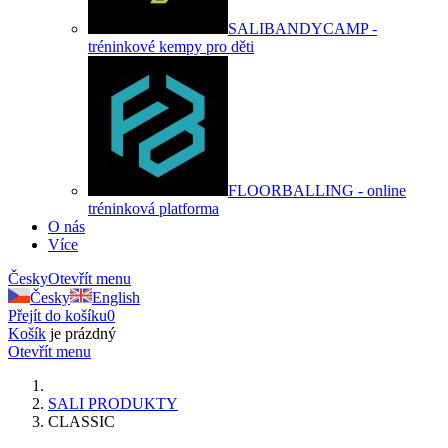
SALIBANDYCAMP -
tréninkové kempy pro děti
FLOORBALLING - online
tréninková platforma
O nás
Více
Česky
Otevřít menu
Česky
English
Přejít do košíku
0
Košík
je prázdný
Otevřít menu
SALI PRODUKTY
CLASSIC