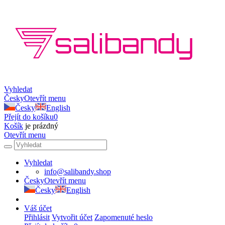
Vyhledat
Česky
Otevřít menu
Česky
English
Přejít do košíku
0
Košík
je prázdný
Otevřít menu
Vyhledat
info@salibandy.shop
Česky
Otevřít menu
Česky
English
Váš účet
Přihlásit
Vytvořit účet
Zapomenuté heslo