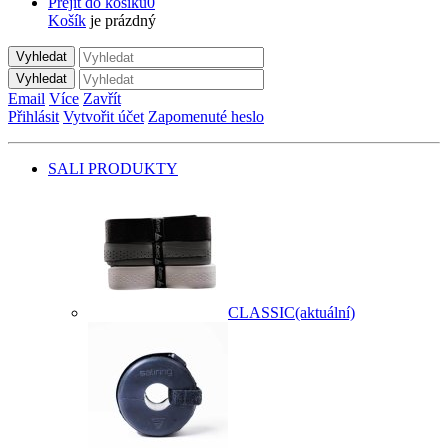
Přejít do košíku
0
Košík
je prázdný
Vyhledat
Vyhledat
Email
Více
Zavřít
Přihlásit
Vytvořit účet
Zapomenuté heslo
SALI PRODUKTY
CLASSIC
(aktuální)