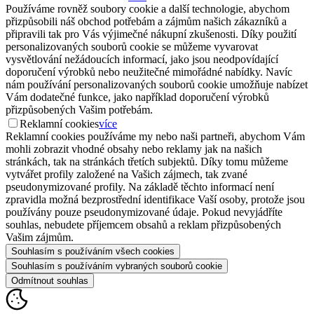
Používáme rovněž soubory cookie a další technologie, abychom
přizpůsobili náš obchod potřebám a zájmům našich zákazníků a
připravili tak pro Vás výjimečné nákupní zkušenosti. Díky použití
personalizovaných souborů cookie se můžeme vyvarovat
vysvětlování nežádoucích informací, jako jsou neodpovídající
doporučení výrobků nebo neužitečné mimořádné nabídky. Navíc
nám používání personalizovaných souborů cookie umožňuje nabízet
Vám dodatečné funkce, jako například doporučení výrobků
přizpůsobených Vašim potřebám.
Reklamní cookies
více
Reklamní cookies používáme my nebo naši partneři, abychom Vám
mohli zobrazit vhodné obsahy nebo reklamy jak na našich
stránkách, tak na stránkách třetích subjektů. Díky tomu můžeme
vytvářet profily založené na Vašich zájmech, tak zvané
pseudonymizované profily. Na základě těchto informací není
zpravidla možná bezprostřední identifikace Vaší osoby, protože jsou
používány pouze pseudonymizované údaje. Pokud nevyjádříte
souhlas, nebudete příjemcem obsahů a reklam přizpůsobených
Vašim zájmům.
Souhlasím s používáním všech cookies
Souhlasím s používáním vybraných souborů cookie
Odmítnout souhlas