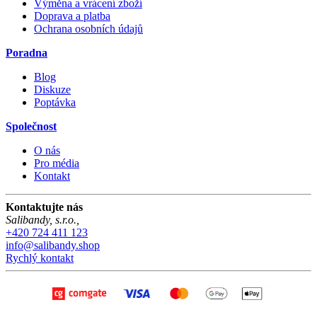
Výměna a vrácení zboží
Doprava a platba
Ochrana osobních údajů
Poradna
Blog
Diskuze
Poptávka
Společnost
O nás
Pro média
Kontakt
Kontaktujte nás
Salibandy, s.r.o.
,
+420 724 411 123
info@salibandy.shop
Rychlý kontakt