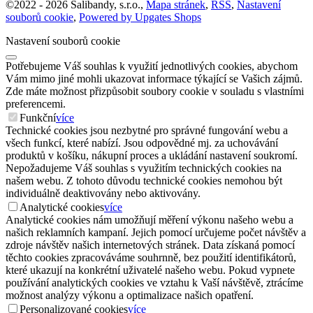
©
2022 -
2026
Salibandy, s.r.o.
,
Mapa stránek
,
RSS
,
Nastavení
souborů cookie
,
Powered by Upgates Shops
Nastavení souborů cookie
Potřebujeme Váš souhlas k využití jednotlivých cookies, abychom
Vám mimo jiné mohli ukazovat informace týkající se Vašich zájmů.
Zde máte možnost přizpůsobit soubory cookie v souladu s vlastními
preferencemi.
Funkční
více
Technické cookies jsou nezbytné pro správné fungování webu a
všech funkcí, které nabízí. Jsou odpovědné mj. za uchovávání
produktů v košíku, nákupní proces a ukládání nastavení soukromí.
Nepožadujeme Váš souhlas s využitím technických cookies na
našem webu. Z tohoto důvodu technické cookies nemohou být
individuálně deaktivovány nebo aktivovány.
Analytické cookies
více
Analytické cookies nám umožňují měření výkonu našeho webu a
našich reklamních kampaní. Jejich pomocí určujeme počet návštěv a
zdroje návštěv našich internetových stránek. Data získaná pomocí
těchto cookies zpracováváme souhrnně, bez použití identifikátorů,
které ukazují na konkrétní uživatelé našeho webu. Pokud vypnete
používání analytických cookies ve vztahu k Vaší návštěvě, ztrácíme
možnost analýzy výkonu a optimalizace našich opatření.
Personalizované cookies
více